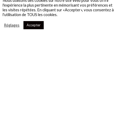
Nous utilisons des cookies sur notre site Web pour vous offrir
l'expérience la plus pertinente en mémorisant vos préférences et
les visites répétées. En cliquant sur «Accepter», vous consentez à
l'utilisation de TOUS les cookies.
Réglages
Accepter
VOUS SOUHAITEZ FAIRE
LA PROMOTION DE VOTRE BOUTIQUE ?
N’hésitez pas à nous contacter
pour plus de renseignements.
Nous sommes toujours à la recherche des
dernières pépites du coeur de ville.