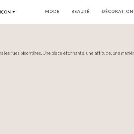
MODE
BEAUTÉ
DÉCORATION
NÇON
s les rues bisontines. Une pièce étonnante, une attitude, une manièr