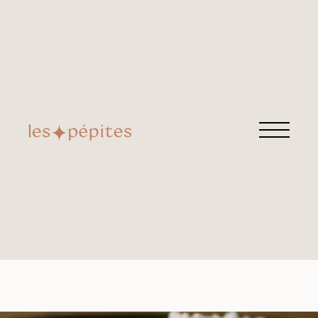
TARTE TROPÉZIENNE
Retrouvez cette pépite chez
Chez elle & lui
Avenue des Montboucons