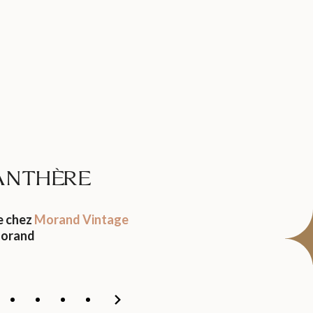
ANTHÈRE
e chez
Morand Vintage
orand