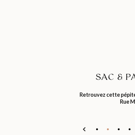
SAC & P
Retrouvez cette pépit
Rue M