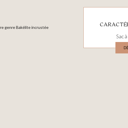
CARACTÉR
re genre Bakélite incrustée
Sac à
D