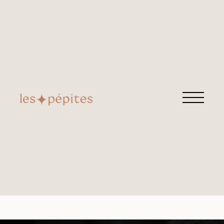
MAISON HERMÈS
Retrouvez cette pépite chez
Morand Vintage
Rue Morand