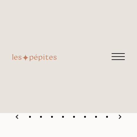
LES NOUVEAUTÉS
HERMÈS
Retrouvez cette pépite chez
Morand Vintage
Rue Morand