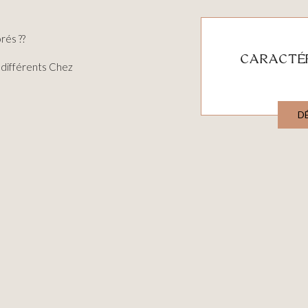
rés ??
CARACTÉR
 différents Chez
D