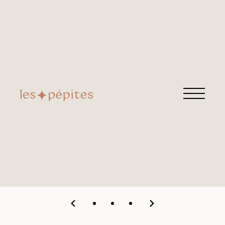
LES ÉVENTAILS
PYLONES
Retrouvez cette pépite chez
La serviette à
pois
Grande Rue