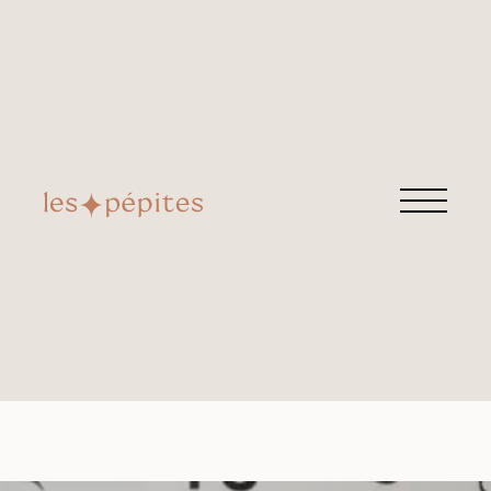
L’EFFET WAVY
Retrouvez cette pépite chez
16ème avenue
Rue de Belfort