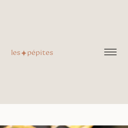
HERMÈS
Retrouvez cette pépite chez
Morand Vintage
Rue Morand