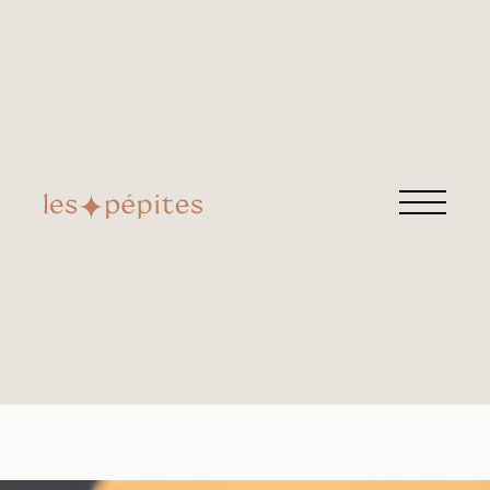
ENTRÉE-PLAT-DESSERT
Retrouvez cette pépite chez
Chez elle & lui
Avenue des Montboucons