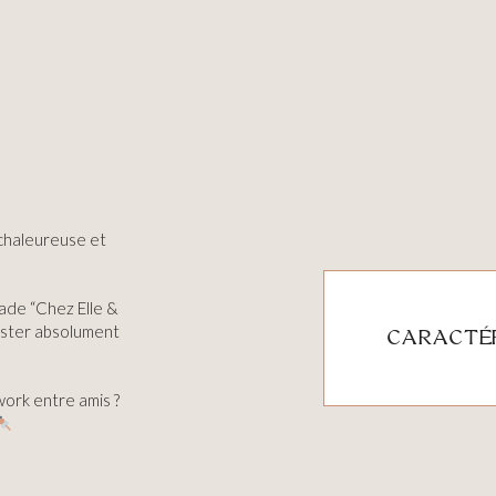
 chaleureuse et
ade “Chez Elle &
tester absolument
CARACTÉR
work entre amis ?