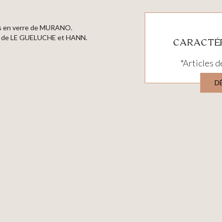
es en verre de MURANO.
tée de LE GUELUCHE et HANN.
CARACTÉR
*Articles d
D