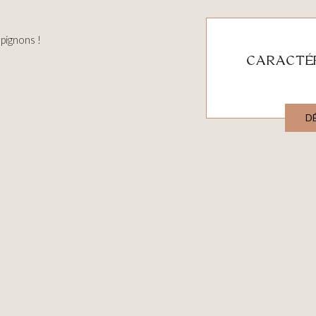
pignons !
CARACTÉR
D