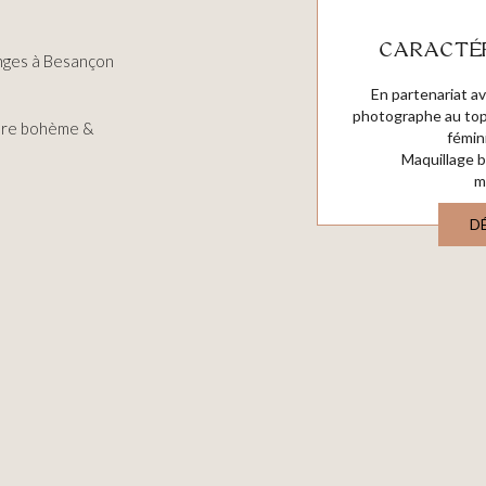
CARACTÉR
nges à Besançon
En partenariat a
photographe au top 
fure bohème &
fémin
Maquillage 
m
D