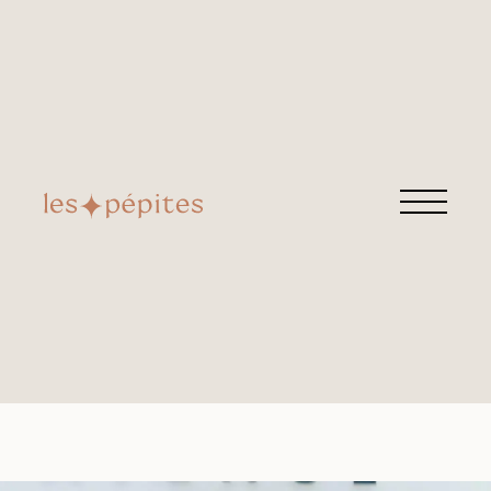
CARRÉ BLOND
Retrouvez cette pépite chez
16ème avenue
Rue de Belfort