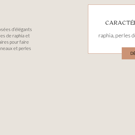
CARACTÉR
osées d’élégants
raphia, perles d
res de raphia et
ires pour faire
anneaux et perles
D