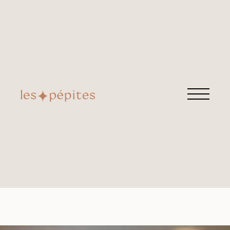
BAGUE GAS BIJOUX
Retrouvez cette pépite chez
Nubia Bijoux
Rue Moncey